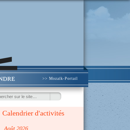
INDRE
>> Mozaïk-Portail
ercher
Calendrier d'activités
◀
Août 2026
▷