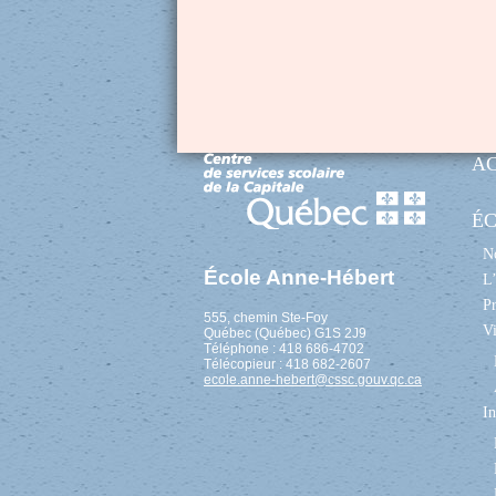
A
É
No
École Anne-Hébert
L’
Pr
555, chemin Ste-Foy
Vi
Québec (Québec) G1S 2J9
Téléphone : 418 686-4702
Télécopieur : 418 682-2607
ecole.anne-hebert@cssc.gouv.qc.ca
In