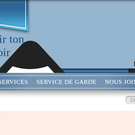
r ton
oir
SERVICES
SERVICE DE GARDE
NOUS JO
Rech
:
s