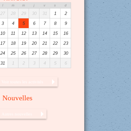
l
m
m
j
v
s
d
27
28
29
30
31
1
2
3
4
5
6
7
8
9
10
11
12
13
14
15
16
17
18
19
20
21
22
23
24
25
26
27
28
29
30
31
1
2
3
4
5
6
Voir toutes les activités
Nouvelles
Autres nouvelles